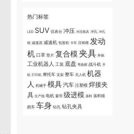
热门标签
SUV
冲压
仪表台
冲孔
LED
冲压模具
冲孔
发动
减速机
模
减速器
包装机
卡车
压铸模
夹具
机
复合模
口罩
垫片
奔驰
底盘
工业机器人
战斗机
工装
弯曲模
手
机器
整车
摩托车
无人机
机
支架
打印机
人
模具
焊接夹
汽车
注塑模
机械手
级进模
具
电机
落料模
生产线
窗帘
落料
车身
钻孔夹具
跑车
钻孔