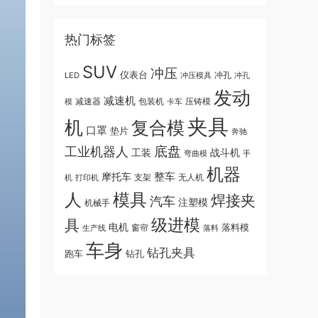
热门标签
SUV
冲压
仪表台
冲孔
LED
冲压模具
冲孔
发动
减速机
模
减速器
包装机
卡车
压铸模
夹具
机
复合模
口罩
垫片
奔驰
底盘
工业机器人
战斗机
工装
弯曲模
手
机器
整车
摩托车
无人机
机
支架
打印机
人
模具
焊接夹
汽车
注塑模
机械手
级进模
具
电机
落料模
生产线
窗帘
落料
车身
钻孔夹具
跑车
钻孔